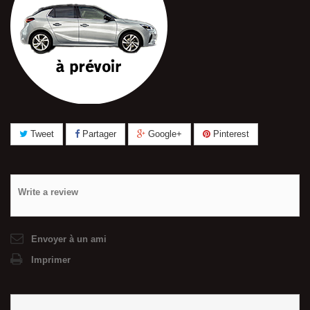
Tweet
Partager
Google+
Pinterest
Write a review
Envoyer à un ami
Imprimer