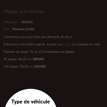
Plaque à brochette
Référence :
1601001
État :
Nouveau produit
Connectez-vous pour faire une demande de devis.
Présentoir à brochette original, à poser sur
buffet
ou à passer en salle.
Permets de piquer 25 ou 120 brochettes sur plaque.
25 piques 30x25 cm
1601001
120 piques 30x25 cm
1601002