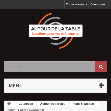
Contactez-nous
Connexion
MENU
Catalogue
Autour du service
Plats & vasque
Plateau Edgard Swarovski