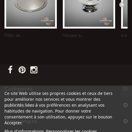
Plats de...
Vasque à...
Ice b
Catégories
Ce site Web utilise ses propres cookies et ceux de tiers
pour améliorer nos services et vous montrer des
Informations
publicités liées à vos préférences en analysant vos
habitudes de navigation. Pour donner votre
consentement à son utilisation, appuyez sur le bouton
Mon compte
Accepter.
Plus d'informations
Personnaliser les cookies