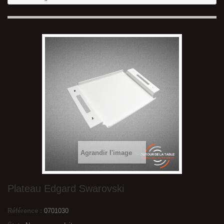
Agrandir l'image
Plateau Edgard Swarovski
Référence :
0701030