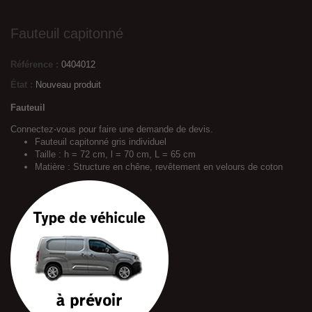
Fauteuil capitonné
Référence :
0404012
État :
Nouveau produit
Fauteuil
Connectez-vous pour faire une demande de devis.
Fauteuil capitonné gris individuel
Taille : h = 72 cm, l = 70 cm, L = 65 cm
Matière : Structure en chêne, revêtement en velours de coton